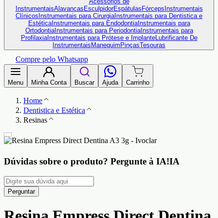
Acessórios de
Instrumentais
Alavancas
Esculpidor
Espátulas
Fórceps
Instrumentais
Clínicos
Instrumentais para Cirurgia
Instrumentais para Dentistica e
Estética
Instrumentais para Endodontia
Instrumentais para
Ortodontia
Instrumentais para Periodontia
Instrumentais para
Profilaxia
Instrumentais para Prótese e Implante
Lubrificante De
Instrumentais
Manequim
Pinças
Tesouras
Compre pelo Whatsapp
Menu
Minha Conta
Buscar
Ajuda
Carrinho
Home
Dentistica e Estética
Resinas
Dúvidas sobre o produto?
Pergunte à IA!
IA
Perguntar
Resina Empress Direct Dentina