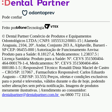
Pode confiar
Feito por
Tecnologia
© Dental Partner Comércio de Produtos e Equipamentos
Odontológicos LTDA | CNPJ: 10555312/0001-15 | Alameda
Araguaia, 2104, 20º. Andar, Conjunto 203 A, Alphaville, Barueri -
SP CEP: 06455-000 | Autorização de Funcionamento Anvisa:
Produto para a Saúde: 8.18127.4, Medicamentos: 1.23837.5 |
Licença Sanitária: Produto para a Saúde: Nº. CEVS 351500404-
464-000179-1-4, Medicamentos: Nº. CEVS 351500404-464-
000180-1-5 | Responsável Técnico: Ronaldi Diniz Maciel de Castro
– CRO/SP: 117067 , Farmacêutico Responsável: Carlos Eduardo
Augusto – CRF/SP: 33.555| Preços, ofertas e condições exclusivos
para o portal e televendas, válidos durante o dia de hoje, podendo
sofrer alterações sem prévia notificação. Imagens de produtos
meramente ilustrativas. | Atendimento ao consumidor:
dentalpartner@dentalpartner.com.br
ou 0800 772 1114.