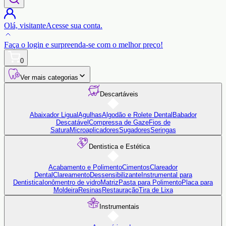
Olá,
visitante
Acesse sua conta.
Faça o login
e surpreenda-se com o
melhor preço!
0
Ver mais categorias
Descartáveis
Abaixador Ligual
Agulhas
Algodão e Rolete Dental
Babador
Descatável
Compressa de Gaze
Fios de
Satura
Microaplicadores
Sugadores
Seringas
Dentistica e Estética
Acabamento e Polimento
Cimentos
Clareador
Dental
Clareamento
Dessensibilizante
Instrumental para
Dentistica
Ionômentro de vidro
Matriz
Pasta para Polimento
Placa para
Moldeira
Resinas
Restauração
Tira de Lixa
Instrumentais