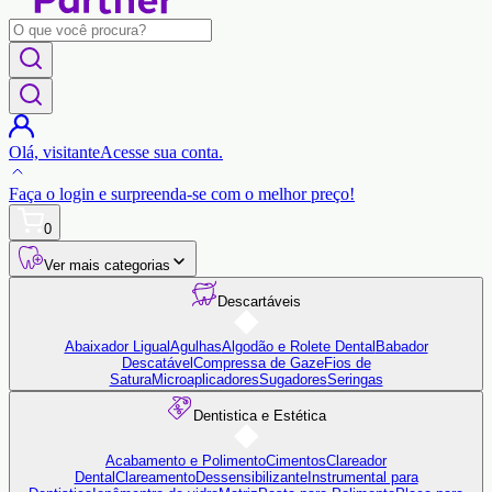
Olá,
visitante
Acesse sua conta.
Faça o login
e surpreenda-se com o
melhor preço!
0
Ver mais categorias
Descartáveis
Abaixador Ligual
Agulhas
Algodão e Rolete Dental
Babador
Descatável
Compressa de Gaze
Fios de
Satura
Microaplicadores
Sugadores
Seringas
Dentistica e Estética
Acabamento e Polimento
Cimentos
Clareador
Dental
Clareamento
Dessensibilizante
Instrumental para