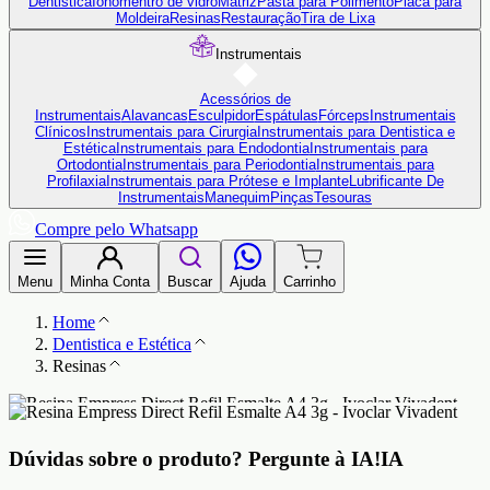
Dentistica
Ionômentro de vidro
Matriz
Pasta para Polimento
Placa para
Moldeira
Resinas
Restauração
Tira de Lixa
Instrumentais
Acessórios de
Instrumentais
Alavancas
Esculpidor
Espátulas
Fórceps
Instrumentais
Clínicos
Instrumentais para Cirurgia
Instrumentais para Dentistica e
Estética
Instrumentais para Endodontia
Instrumentais para
Ortodontia
Instrumentais para Periodontia
Instrumentais para
Profilaxia
Instrumentais para Prótese e Implante
Lubrificante De
Instrumentais
Manequim
Pinças
Tesouras
Compre pelo Whatsapp
Menu
Minha Conta
Buscar
Ajuda
Carrinho
Home
Dentistica e Estética
Resinas
Dúvidas sobre o produto?
Pergunte à IA!
IA