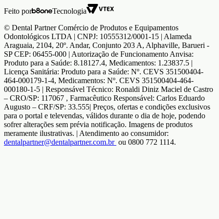
Feito por
Tecnologia
© Dental Partner Comércio de Produtos e Equipamentos
Odontológicos LTDA | CNPJ: 10555312/0001-15 | Alameda
Araguaia, 2104, 20º. Andar, Conjunto 203 A, Alphaville, Barueri -
SP CEP: 06455-000 | Autorização de Funcionamento Anvisa:
Produto para a Saúde: 8.18127.4, Medicamentos: 1.23837.5 |
Licença Sanitária: Produto para a Saúde: Nº. CEVS 351500404-
464-000179-1-4, Medicamentos: Nº. CEVS 351500404-464-
000180-1-5 | Responsável Técnico: Ronaldi Diniz Maciel de Castro
– CRO/SP: 117067 , Farmacêutico Responsável: Carlos Eduardo
Augusto – CRF/SP: 33.555| Preços, ofertas e condições exclusivos
para o portal e televendas, válidos durante o dia de hoje, podendo
sofrer alterações sem prévia notificação. Imagens de produtos
meramente ilustrativas. | Atendimento ao consumidor:
dentalpartner@dentalpartner.com.br
ou 0800 772 1114.