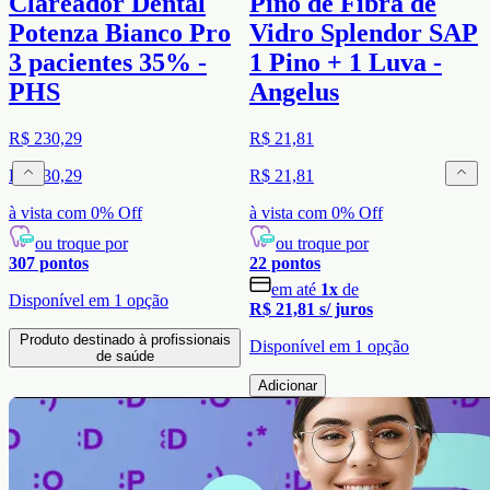
Clareador Dental
Pino de Fibra de
Potenza Bianco Pro
Vidro Splendor SAP
3 pacientes 35% -
1 Pino + 1 Luva -
PHS
Angelus
R$ 230,29
R$ 21,81
R$ 230,29
R$ 21,81
à vista com
0
% Off
à vista com
0
% Off
ou troque por
ou troque por
307
pontos
22
pontos
em até
1
x
de
Disponível em
1
opção
R$ 21,81
s/ juros
Produto destinado à profissionais
Disponível em
1
opção
de saúde
Adicionar