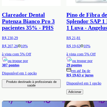
Clareador Dental
Pino de Fibra d
Potenza Bianco Pro 3
Splendor SAP 1 
pacientes 35% - PHS
1 Luva - Angelu
R$ 230,29
R$ 21,81
R$ 207,26
10
%
R$ 19,63
10
%
à vista com
5
% Off
à vista com
5
% Off
ou troque por
ou troque por
307
pontos
29
pontos
em até
1
x
de
Disponível em
1
opção
R$ 19,63
s/ juros
Produto destinado à profissionais de
Disponível em
1
opção
saúde
Adicionar