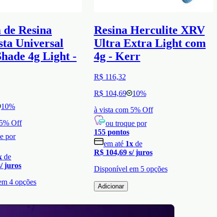
 de Resina
Resina Herculite XRV
ta Universal
Ultra Extra Light com
hade 4g Light -
4g - Kerr
R$ 116,32
R$ 104,69
10
%
10
%
à vista com
5
% Off
5
% Off
ou troque por
155
pontos
e por
em até
1
x
de
R$ 104,69
s/ juros
x
de
s/ juros
Disponível em
5
opções
 em
4
opções
Adicionar