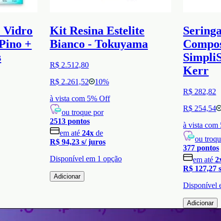
e Vidro
Kit Resina Estelite
Seringa
Pino +
Bianco - Tokuyama
Compos
s
SimpliS
R$ 2.512,80
Kerr
R$ 2.261,52
10
%
R$ 282,82
à vista com
5
% Off
R$ 254,54
ou troque por
2513
pontos
à vista com
em até
24
x
de
ou troqu
R$ 94,23
s/ juros
377
pontos
Disponível em
1
opção
em até
2
R$ 127,27
Adicionar
Disponível
Adicionar