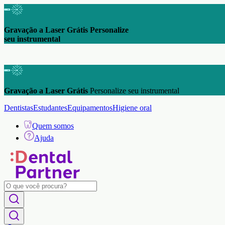
Gravação a Laser Grátis Personalize
seu instrumental
Gravação a Laser Grátis
Personalize seu instrumental
Dentistas
Estudantes
Equipamentos
Higiene oral
Quem somos
Ajuda