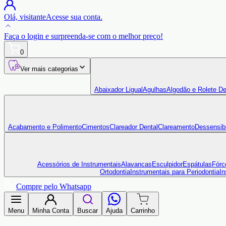
Olá,
visitante
Acesse sua conta.
Faça o login
e surpreenda-se com o
melhor preço!
0
Ver mais categorias
Abaixador Ligual
Agulhas
Algodão e Rolete De
Acabamento e Polimento
Cimentos
Clareador Dental
Clareamento
Dessensibi
Acessórios de Instrumentais
Alavancas
Esculpidor
Espátulas
Fórc
Ortodontia
Instrumentais para Periodontia
In
Compre pelo Whatsapp
Menu
Minha Conta
Buscar
Ajuda
Carrinho