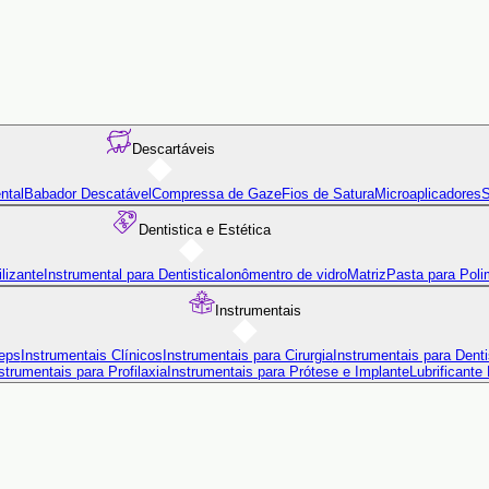
Descartáveis
ntal
Babador Descatável
Compressa de Gaze
Fios de Satura
Microaplicadores
S
Dentistica e Estética
lizante
Instrumental para Dentistica
Ionômentro de vidro
Matriz
Pasta para Poli
Instrumentais
eps
Instrumentais Clínicos
Instrumentais para Cirurgia
Instrumentais para Denti
strumentais para Profilaxia
Instrumentais para Prótese e Implante
Lubrificante