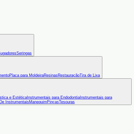
ugadores
Seringas
mento
Placa para Moldeira
Resinas
Restauração
Tira de Lixa
stica e Estética
Instrumentais para Endodontia
Instrumentais para
 De Instrumentais
Manequim
Pinças
Tesouras