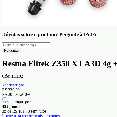
Dúvidas sobre o produto?
Pergunte à IA!
IA
Perguntar
Resina Filtek Z350 XT A3D 4g 
Cód:
111102
Ver descrição
R$ 339,29
R$ 305,36
10
%
ou troque por
452
pontos
3
x de
R$ 101,78
sem juros
Logue para receber mais descontos