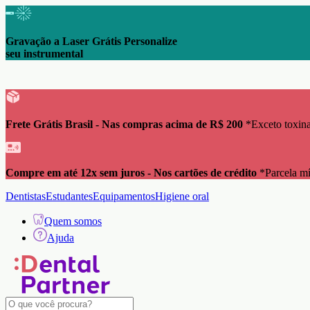
Gravação a Laser Grátis Personalize
seu instrumental
Frete Grátis Brasil - Nas compras acima de R$ 200
*Exceto toxina
Compre em até 12x sem juros - Nos cartões de crédito
*Parcela m
Dentistas
Estudantes
Equipamentos
Higiene oral
Quem somos
Ajuda