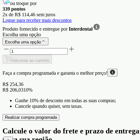
ou troque por
339
pontos
2
x de
R$ 114,46
sem juros
Logue para receber mais descontos
Produto fornecido e entregue por
Interdental
Escolha uma opção
Escolha uma opção
Adicionar ao carrinho
Faça a compra programada e garanta o
melhor preço!
R$ 254,36
R$ 206,03
10
%
Ganhe 10% de desconto em todas as suas compras;
Cancele quando quiser, sem taxas.
Realizar compra programada
Calcule o valor do frete e prazo de entrega
para sua região