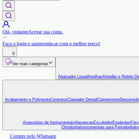
Olá,
visitante
Acesse sua conta.
Faça o login
e surpreenda-se com o
melhor preço!
0
Ver mais categorias
Abaixador Ligual
Agulhas
Algodão e Rolete De
Acabamento e Polimento
Cimentos
Clareador Dental
Clareamento
Dessensibi
Acessórios de Instrumentais
Alavancas
Esculpidor
Espátulas
Fórc
Ortodontia
Instrumentais para Periodontia
In
Compre pelo Whatsapp