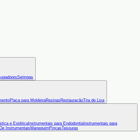
ugadores
Seringas
mento
Placa para Moldeira
Resinas
Restauração
Tira de Lixa
stica e Estética
Instrumentais para Endodontia
Instrumentais para
 De Instrumentais
Manequim
Pinças
Tesouras