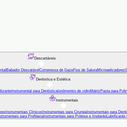
Descartáveis
ntal
Babador Descatável
Compressa de Gaze
Fios de Satura
Microaplicadores
S
Dentistica e Estética
lizante
Instrumental para Dentistica
Ionômentro de vidro
Matriz
Pasta para Poli
Instrumentais
eps
Instrumentais Clínicos
Instrumentais para Cirurgia
Instrumentais para Denti
strumentais para Profilaxia
Instrumentais para Prótese e Implante
Lubrificante