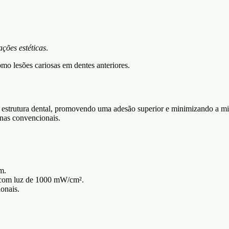
ações estéticas
.
omo lesões cariosas em dentes anteriores.
trutura dental, promovendo uma adesão superior e minimizando a micr
nas convencionais.
m.
 com luz de 1000 mW/cm².
onais.