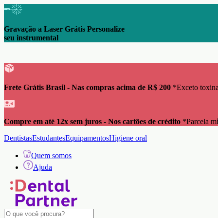
Gravação a Laser Grátis Personalize
seu instrumental
Frete Grátis Brasil - Nas compras acima de R$ 200
*Exceto toxina
Compre em até 12x sem juros - Nos cartões de crédito
*Parcela m
Dentistas
Estudantes
Equipamentos
Higiene oral
Quem somos
Ajuda