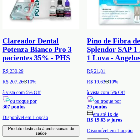
Clareador Dental
Pino de Fibra d
Potenza Bianco Pro 3
Splendor SAP 1 
pacientes 35% - PHS
1 Luva - Angelu
R$ 230,29
R$ 21,81
R$ 207,26
10
%
R$ 19,63
10
%
à vista com
5
% Off
à vista com
5
% Off
ou troque por
ou troque por
307
pontos
29
pontos
em até
1
x
de
Disponível em
1
opção
R$ 19,63
s/ juros
Produto destinado à profissionais de
Disponível em
1
opção
saúde