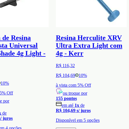
 de Resina
Resina Herculite XRV
ta Universal
Ultra Extra Light com
hade 4g Light -
4g - Kerr
R$ 116,32
R$ 104,69
10
%
10
%
à vista com
5
% Off
5
% Off
ou troque por
155
pontos
e por
em até
1
x
de
R$ 104,69
s/ juros
x
de
s/ juros
Disponível em
5
opções
 em
4
opções