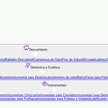
Descartáveis
ntal
Babador Descatável
Compressa de Gaze
Fios de Satura
Microaplicadores
S
Dentistica e Estética
lizante
Instrumental para Dentistica
Ionômentro de vidro
Matriz
Pasta para Poli
Instrumentais
eps
Instrumentais Clínicos
Instrumentais para Cirurgia
Instrumentais para Denti
strumentais para Profilaxia
Instrumentais para Prótese e Implante
Lubrificante