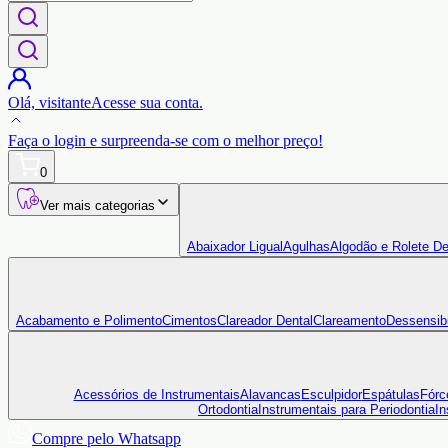
Olá,
visitante
Acesse sua conta.
Faça o login
e surpreenda-se com o
melhor preço!
0
Ver mais categorias
Abaixador Ligual
Agulhas
Algodão e Rolete De
Acabamento e Polimento
Cimentos
Clareador Dental
Clareamento
Dessensibi
Acessórios de Instrumentais
Alavancas
Esculpidor
Espátulas
Fórc
Ortodontia
Instrumentais para Periodontia
In
Compre pelo Whatsapp