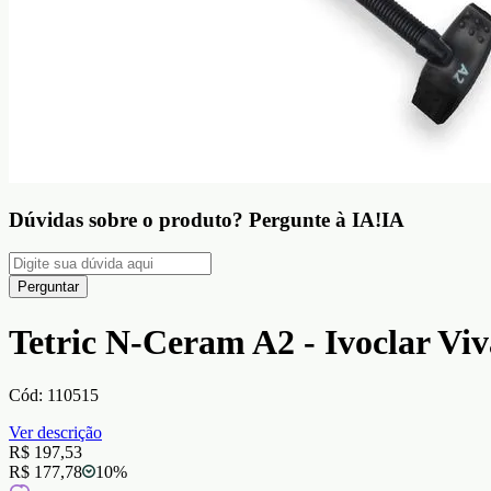
Dúvidas sobre o produto?
Pergunte à IA!
IA
Perguntar
Tetric N-Ceram A2 - Ivoclar Vi
Cód:
110515
Ver descrição
R$ 197,53
R$ 177,78
10
%