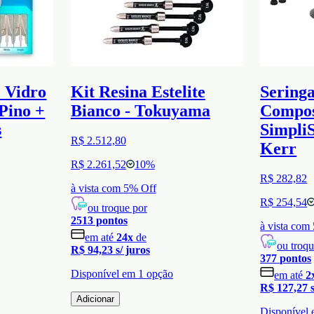
e Vidro
Kit Resina Estelite
Seringa
Pino +
Bianco - Tokuyama
Compos
s
SimpliS
R$ 2.512,80
Kerr
R$ 2.261,52
10
%
R$ 282,82
à vista com
5
% Off
R$ 254,54
ou troque por
2513
pontos
à vista com
em até
24
x
de
ou troqu
R$ 94,23
s/ juros
377
pontos
Disponível em
1
opção
em até
2
R$ 127,27
Adicionar
Disponível