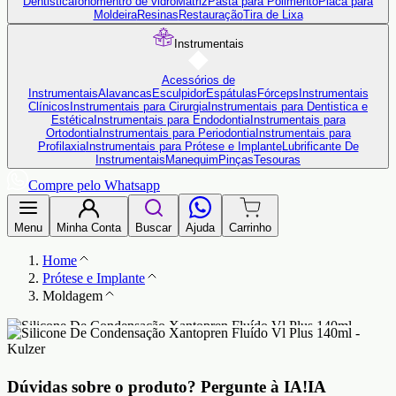
Dentistica
Ionômentro de vidro
Matriz
Pasta para Polimento
Placa para
Moldeira
Resinas
Restauração
Tira de Lixa
Instrumentais
Acessórios de
Instrumentais
Alavancas
Esculpidor
Espátulas
Fórceps
Instrumentais
Clínicos
Instrumentais para Cirurgia
Instrumentais para Dentistica e
Estética
Instrumentais para Endodontia
Instrumentais para
Ortodontia
Instrumentais para Periodontia
Instrumentais para
Profilaxia
Instrumentais para Prótese e Implante
Lubrificante De
Instrumentais
Manequim
Pinças
Tesouras
Compre pelo Whatsapp
Menu
Minha Conta
Buscar
Ajuda
Carrinho
Home
Prótese e Implante
Moldagem
Dúvidas sobre o produto?
Pergunte à IA!
IA