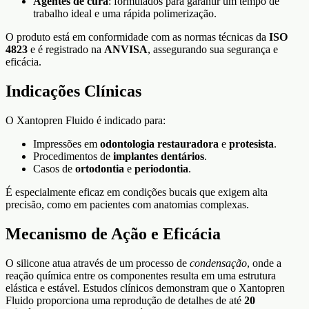
Agentes de cura
: formulados para garantir um tempo de
trabalho ideal e uma rápida polimerização.
O produto está em conformidade com as normas técnicas da
ISO
4823
e é registrado na
ANVISA
, assegurando sua segurança e
eficácia.
Indicações Clínicas
O Xantopren Fluido é indicado para:
Impressões em
odontologia restauradora
e
protesista
.
Procedimentos de
implantes dentários
.
Casos de
ortodontia
e
periodontia
.
É especialmente eficaz em condições bucais que exigem alta
precisão, como em pacientes com anatomias complexas.
Mecanismo de Ação e Eficácia
O silicone atua através de um processo de
condensação
, onde a
reação química entre os componentes resulta em uma estrutura
elástica e estável. Estudos clínicos demonstram que o Xantopren
Fluido proporciona uma reprodução de detalhes de até
20