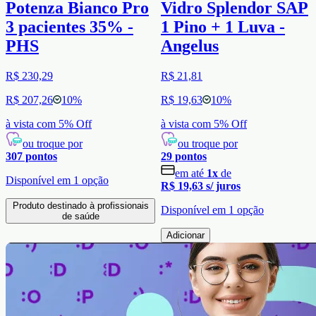
Potenza Bianco Pro
Vidro Splendor SAP
3 pacientes 35% -
1 Pino + 1 Luva -
PHS
Angelus
R$ 230,29
R$ 21,81
R$ 207,26
10
%
R$ 19,63
10
%
à vista com
5
% Off
à vista com
5
% Off
ou troque por
ou troque por
307
pontos
29
pontos
em até
1
x
de
Disponível em
1
opção
R$ 19,63
s/ juros
Produto destinado à profissionais
Disponível em
1
opção
de saúde
Adicionar