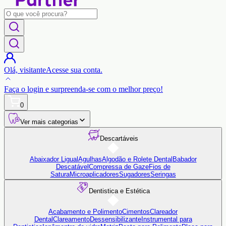
Olá,
visitante
Acesse sua conta.
Faça o login
e surpreenda-se com o
melhor preço!
0
Ver mais categorias
Descartáveis
Abaixador Ligual
Agulhas
Algodão e Rolete Dental
Babador
Descatável
Compressa de Gaze
Fios de
Satura
Microaplicadores
Sugadores
Seringas
Dentistica e Estética
Acabamento e Polimento
Cimentos
Clareador
Dental
Clareamento
Dessensibilizante
Instrumental para