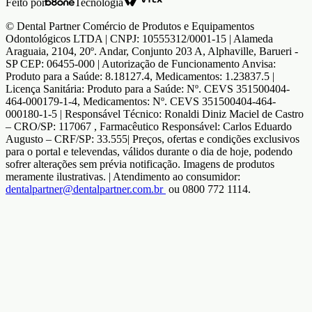
Feito por
Tecnologia
© Dental Partner Comércio de Produtos e Equipamentos
Odontológicos LTDA | CNPJ: 10555312/0001-15 | Alameda
Araguaia, 2104, 20º. Andar, Conjunto 203 A, Alphaville, Barueri -
SP CEP: 06455-000 | Autorização de Funcionamento Anvisa:
Produto para a Saúde: 8.18127.4, Medicamentos: 1.23837.5 |
Licença Sanitária: Produto para a Saúde: Nº. CEVS 351500404-
464-000179-1-4, Medicamentos: Nº. CEVS 351500404-464-
000180-1-5 | Responsável Técnico: Ronaldi Diniz Maciel de Castro
– CRO/SP: 117067 , Farmacêutico Responsável: Carlos Eduardo
Augusto – CRF/SP: 33.555| Preços, ofertas e condições exclusivos
para o portal e televendas, válidos durante o dia de hoje, podendo
sofrer alterações sem prévia notificação. Imagens de produtos
meramente ilustrativas. | Atendimento ao consumidor:
dentalpartner@dentalpartner.com.br
ou 0800 772 1114.