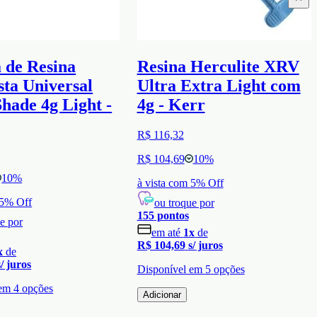
 de Resina
Resina Herculite XRV
ta Universal
Ultra Extra Light com
hade 4g Light -
4g - Kerr
R$ 116,32
R$ 104,69
10
%
10
%
à vista com
5
% Off
5
% Off
ou troque por
155
pontos
e por
em até
1
x
de
R$ 104,69
s/ juros
x
de
s/ juros
Disponível em
5
opções
 em
4
opções
Adicionar