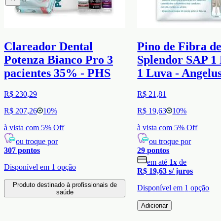
Clareador Dental
Pino de Fibra d
Potenza Bianco Pro 3
Splendor SAP 1 
pacientes 35% - PHS
1 Luva - Angelu
R$ 230,29
R$ 21,81
R$ 207,26
10
%
R$ 19,63
10
%
à vista com
5
% Off
à vista com
5
% Off
ou troque por
ou troque por
307
pontos
29
pontos
em até
1
x
de
Disponível em
1
opção
R$ 19,63
s/ juros
Produto destinado à profissionais de
Disponível em
1
opção
saúde
Adicionar