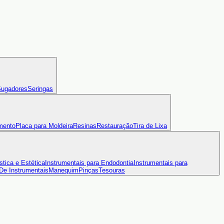
ugadores
Seringas
mento
Placa para Moldeira
Resinas
Restauração
Tira de Lixa
stica e Estética
Instrumentais para Endodontia
Instrumentais para
 De Instrumentais
Manequim
Pinças
Tesouras