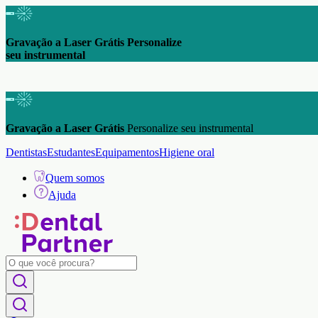
Gravação a Laser Grátis Personalize
seu instrumental
Gravação a Laser Grátis
Personalize seu instrumental
Dentistas
Estudantes
Equipamentos
Higiene oral
Quem somos
Ajuda