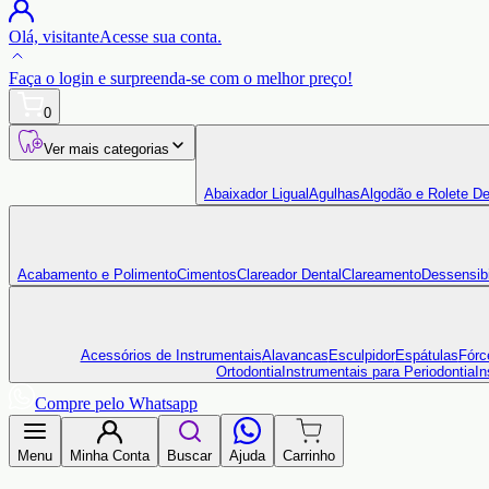
Olá,
visitante
Acesse sua conta.
Faça o login
e surpreenda-se com o
melhor preço!
0
Ver mais categorias
Abaixador Ligual
Agulhas
Algodão e Rolete De
Acabamento e Polimento
Cimentos
Clareador Dental
Clareamento
Dessensibi
Acessórios de Instrumentais
Alavancas
Esculpidor
Espátulas
Fórc
Ortodontia
Instrumentais para Periodontia
In
Compre pelo Whatsapp
Menu
Minha Conta
Buscar
Ajuda
Carrinho