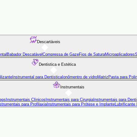
Descartáveis
ntal
Babador Descatável
Compressa de Gaze
Fios de Satura
Microaplicadores
S
Dentistica e Estética
lizante
Instrumental para Dentistica
Ionômentro de vidro
Matriz
Pasta para Poli
Instrumentais
eps
Instrumentais Clínicos
Instrumentais para Cirurgia
Instrumentais para Denti
strumentais para Profilaxia
Instrumentais para Prótese e Implante
Lubrificante