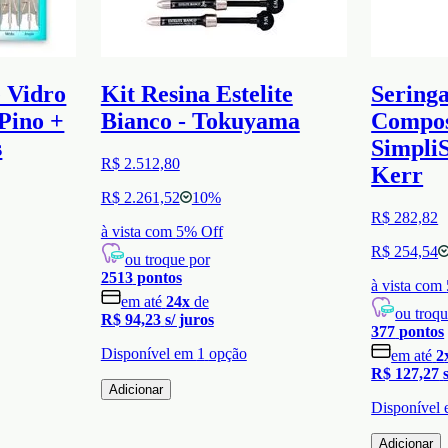
e Vidro
Kit Resina Estelite
Seringa
Pino +
Bianco - Tokuyama
Compos
s
SimpliS
R$ 2.512,80
Kerr
R$ 2.261,52
10
%
R$ 282,82
à vista com
5
% Off
R$ 254,54
ou troque por
2513
pontos
à vista com
em até
24
x
de
ou troqu
R$ 94,23
s/ juros
377
pontos
Disponível em
1
opção
em até
2
R$ 127,27
Adicionar
Disponível
Adicionar