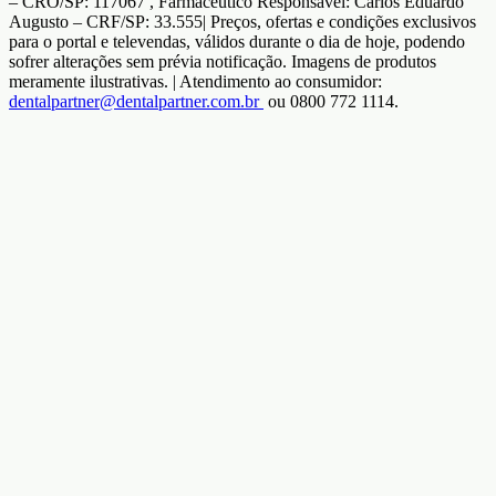
– CRO/SP: 117067 , Farmacêutico Responsável: Carlos Eduardo
Augusto – CRF/SP: 33.555| Preços, ofertas e condições exclusivos
para o portal e televendas, válidos durante o dia de hoje, podendo
sofrer alterações sem prévia notificação. Imagens de produtos
meramente ilustrativas. | Atendimento ao consumidor:
dentalpartner@dentalpartner.com.br
ou 0800 772 1114.