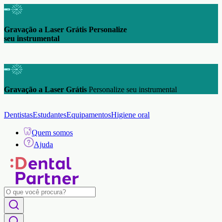
Gravação a Laser Grátis Personalize
seu instrumental
Gravação a Laser Grátis
Personalize seu instrumental
Dentistas
Estudantes
Equipamentos
Higiene oral
Quem somos
Ajuda