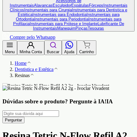
Acessórios de
Instrumentais
Alavancas
Esculpidor
Espátulas
Fórceps
Instrumentais
Clínicos
Instrumentais para Cirurgia
Instrumentais para Dentistica e
Estética
Instrumentais para Endodontia
Instrumentais para
Ortodontia
Instrumentais para Periodontia
Instrumentais para
Profilaxia
Instrumentais para Prótese e Implante
Lubrificante De
Instrumentais
Manequim
Pinças
Tesouras
Compre pelo Whatsapp
Menu
Minha Conta
Buscar
Ajuda
Carrinho
Home
Dentistica e Estética
Resinas
Dúvidas sobre o produto?
Pergunte à IA!
IA
Perguntar
Resina Tetric N-Flow Refil A2