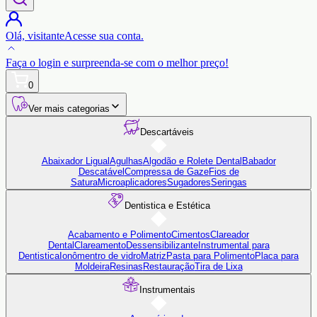
Olá,
visitante
Acesse sua conta.
Faça o login
e surpreenda-se com o
melhor preço!
0
Ver mais categorias
Descartáveis
Abaixador Ligual
Agulhas
Algodão e Rolete Dental
Babador
Descatável
Compressa de Gaze
Fios de
Satura
Microaplicadores
Sugadores
Seringas
Dentistica e Estética
Acabamento e Polimento
Cimentos
Clareador
Dental
Clareamento
Dessensibilizante
Instrumental para
Dentistica
Ionômentro de vidro
Matriz
Pasta para Polimento
Placa para
Moldeira
Resinas
Restauração
Tira de Lixa
Instrumentais