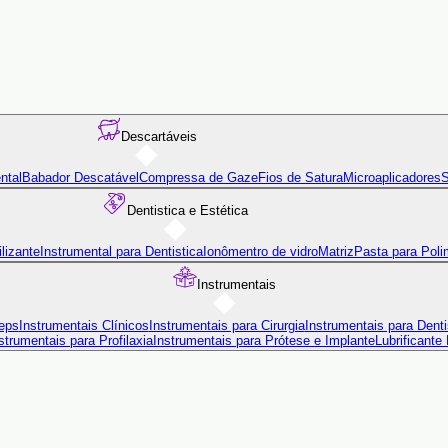
Descartáveis
ntal
Babador Descatável
Compressa de Gaze
Fios de Satura
Microaplicadores
S
Dentistica e Estética
lizante
Instrumental para Dentistica
Ionômentro de vidro
Matriz
Pasta para Poli
Instrumentais
eps
Instrumentais Clínicos
Instrumentais para Cirurgia
Instrumentais para Denti
strumentais para Profilaxia
Instrumentais para Prótese e Implante
Lubrificante