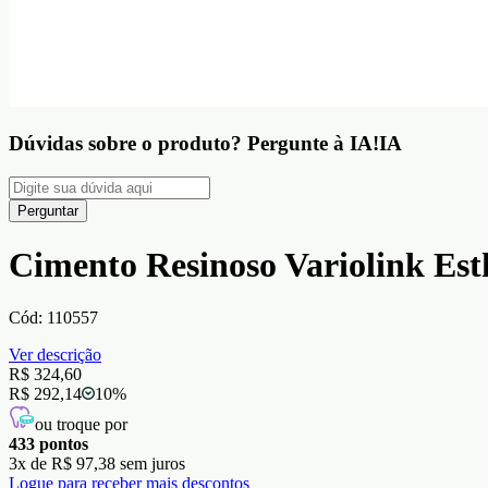
Dúvidas sobre o produto?
Pergunte à IA!
IA
Perguntar
Cimento Resinoso Variolink Est
Cód:
110557
Ver descrição
R$ 324,60
R$ 292,14
10
%
ou troque por
433
pontos
3
x de
R$ 97,38
sem juros
Logue para receber mais descontos