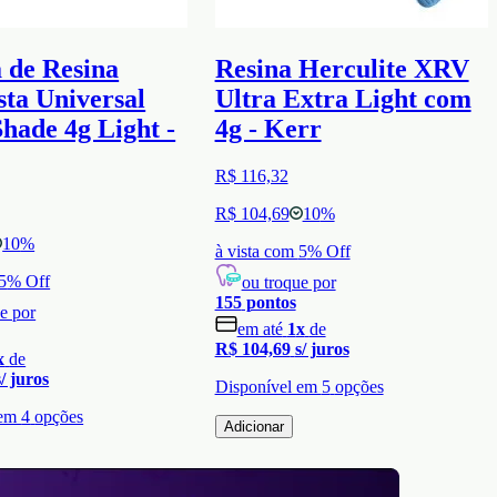
 de Resina
Resina Herculite XRV
ta Universal
Ultra Extra Light com
hade 4g Light -
4g - Kerr
R$ 116,32
R$ 104,69
10
%
10
%
à vista com
5
% Off
5
% Off
ou troque por
155
pontos
e por
em até
1
x
de
R$ 104,69
s/ juros
x
de
s/ juros
Disponível em
5
opções
 em
4
opções
Adicionar