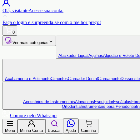
Olá,
visitante
Acesse sua conta.
Faça o login
e surpreenda-se com o
melhor preço!
0
Ver mais categorias
Abaixador Ligual
Agulhas
Algodão e Rolete De
Acabamento e Polimento
Cimentos
Clareador Dental
Clareamento
Dessensibi
Acessórios de Instrumentais
Alavancas
Esculpidor
Espátulas
Fórc
Ortodontia
Instrumentais para Periodontia
In
Compre pelo Whatsapp
Menu
Minha Conta
Buscar
Ajuda
Carrinho