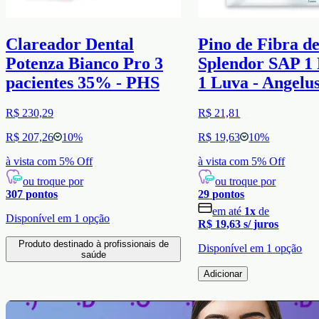
Clareador Dental
Pino de Fibra d
Potenza Bianco Pro 3
Splendor SAP 1 
pacientes 35% - PHS
1 Luva - Angelu
R$ 230,29
R$ 21,81
R$ 207,26
10
%
R$ 19,63
10
%
à vista com
5
% Off
à vista com
5
% Off
ou troque por
ou troque por
307
pontos
29
pontos
em até
1
x
de
Disponível em
1
opção
R$ 19,63
s/ juros
Produto destinado à profissionais de
Disponível em
1
opção
saúde
Adicionar