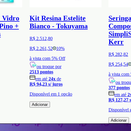
e Vidro
Kit Resina Estelite
Seringa
Pino +
Bianco - Tokuyama
Compos
s
SimpliS
R$ 2.512,80
Kerr
R$ 2.261,52
10
%
R$ 282,82
à vista com
5
% Off
R$ 254,54
ou troque por
2513
pontos
à vista com
em até
24
x
de
ou troqu
R$ 94,23
s/ juros
377
pontos
Disponível em
1
opção
em até
2
R$ 127,27
Adicionar
Disponível
Adicionar