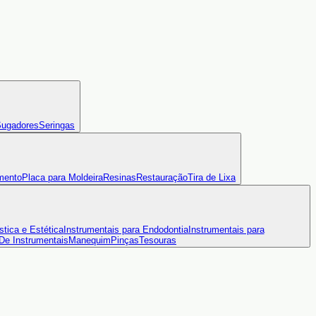
ugadores
Seringas
mento
Placa para Moldeira
Resinas
Restauração
Tira de Lixa
stica e Estética
Instrumentais para Endodontia
Instrumentais para
 De Instrumentais
Manequim
Pinças
Tesouras