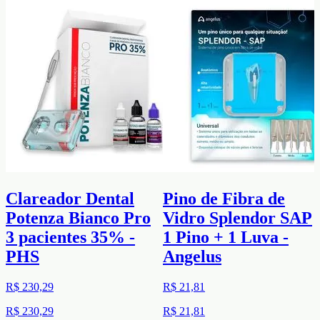
Clareador Dental
Pino de Fibra de
Potenza Bianco Pro
Vidro Splendor SAP
3 pacientes 35% -
1 Pino + 1 Luva -
PHS
Angelus
R$ 230,29
R$ 21,81
R$ 230,29
R$ 21,81