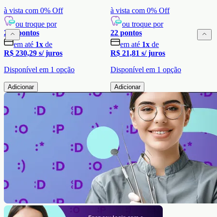
à vista com
0
% Off
à vista com
0
% Off
ou troque por
ou troque por
230
pontos
22
pontos
em até
1
x
de
em até
1
x
de
R$ 230,29
s/ juros
R$ 21,81
s/ juros
Disponível em
1
opção
Disponível em
1
opção
Adicionar
Adicionar