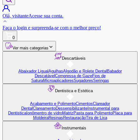
Olá,
visitante
Acesse sua conta.
Faça o login
e surpreenda-se com o
melhor preço!
0
Ver mais categorias
Descartáveis
Abaixador Ligual
Agulhas
Algodão e Rolete Dental
Babador
Descatável
Compressa de Gaze
Fios de
Satura
Microaplicadores
Sugadores
Seringas
Dentistica e Estética
Acabamento e Polimento
Cimentos
Clareador
Dental
Clareamento
Dessensibilizante
Instrumental para
Dentistica
Ionômentro de vidro
Matriz
Pasta para Polimento
Placa para
Moldeira
Resinas
Restauração
Tira de Lixa
Instrumentais