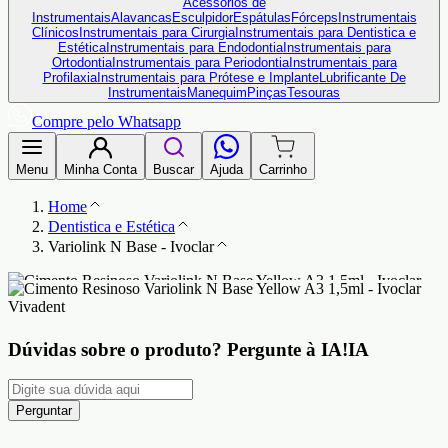
Acessórios de
Instrumentais
Alavancas
Esculpidor
Espátulas
Fórceps
Instrumentais
Clínicos
Instrumentais para Cirurgia
Instrumentais para Dentistica e
Estética
Instrumentais para Endodontia
Instrumentais para
Ortodontia
Instrumentais para Periodontia
Instrumentais para
Profilaxia
Instrumentais para Prótese e Implante
Lubrificante De
Instrumentais
Manequim
Pinças
Tesouras
Compre pelo Whatsapp
Menu
Minha Conta
Buscar
Ajuda
Carrinho
Home
Dentistica e Estética
Variolink N Base - Ivoclar
Dúvidas sobre o produto?
Pergunte à IA!
IA
Perguntar