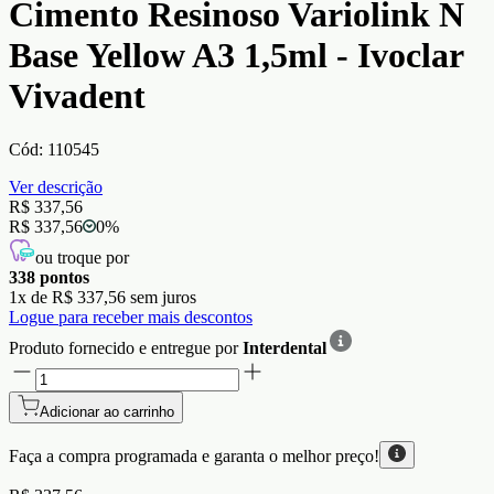
Cimento Resinoso Variolink N
Base Yellow A3 1,5ml - Ivoclar
Vivadent
Cód:
110545
Ver descrição
R$ 337,56
R$ 337,56
0
%
ou troque por
338
pontos
1
x de
R$ 337,56
sem juros
Logue para receber mais descontos
Produto fornecido e entregue por
Interdental
Adicionar ao carrinho
Faça a compra programada e garanta o
melhor preço!