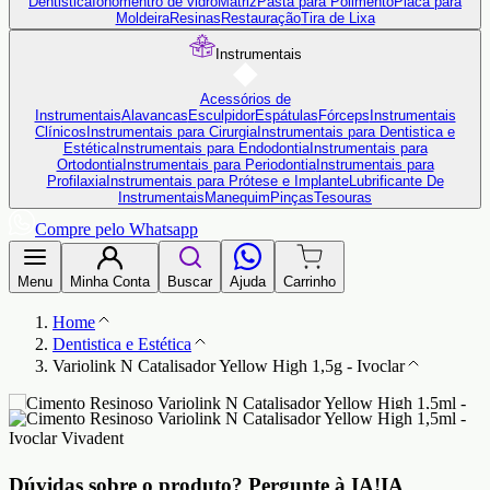
Dentistica
Ionômentro de vidro
Matriz
Pasta para Polimento
Placa para
Moldeira
Resinas
Restauração
Tira de Lixa
Instrumentais
Acessórios de
Instrumentais
Alavancas
Esculpidor
Espátulas
Fórceps
Instrumentais
Clínicos
Instrumentais para Cirurgia
Instrumentais para Dentistica e
Estética
Instrumentais para Endodontia
Instrumentais para
Ortodontia
Instrumentais para Periodontia
Instrumentais para
Profilaxia
Instrumentais para Prótese e Implante
Lubrificante De
Instrumentais
Manequim
Pinças
Tesouras
Compre pelo Whatsapp
Menu
Minha Conta
Buscar
Ajuda
Carrinho
Home
Dentistica e Estética
Variolink N Catalisador Yellow High 1,5g - Ivoclar
Dúvidas sobre o produto?
Pergunte à IA!
IA