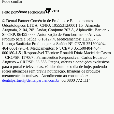
Pode confiar
Feito por
Tecnologia
© Dental Partner Comércio de Produtos e Equipamentos
Odontológicos LTDA | CNPJ: 10555312/0001-15 | Alameda
Araguaia, 2104, 20º. Andar, Conjunto 203 A, Alphaville, Barueri -
SP CEP: 06455-000 | Autorização de Funcionamento Anvisa:
Produto para a Saúde: 8.18127.4, Medicamentos: 1.23837.5 |
Licença Sanitária: Produto para a Saúde: Nº. CEVS 351500404-
464-000179-1-4, Medicamentos: Nº. CEVS 351500404-464-
000180-1-5 | Responsável Técnico: Ronaldi Diniz Maciel de Castro
– CRO/SP: 117067 , Farmacêutico Responsável: Carlos Eduardo
Augusto – CRF/SP: 33.555| Preços, ofertas e condições exclusivos
para o portal e televendas, válidos durante o dia de hoje, podendo
sofrer alterações sem prévia notificação. Imagens de produtos
meramente ilustrativas. | Atendimento ao consumidor:
dentalpartner@dentalpartner.com.br
ou 0800 772 1114.