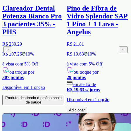
Clareador Dental
Pino de Fibra de
Potenza Bianco Pro
Vidro Splendor SAP
3 pacientes 35% -
1 Pino + 1 Luva -
PHS
Angelus
R$ 230,29
R$ 21,81
R$ 207,26
10
%
R$ 19,63
10
%
à vista com
5
% Off
à vista com
5
% Off
ou troque por
ou troque por
307
pontos
29
pontos
em até
1
x
de
Disponível em
1
opção
R$ 19,63
s/ juros
Produto destinado à profissionais
Disponível em
1
opção
de saúde
Adicionar