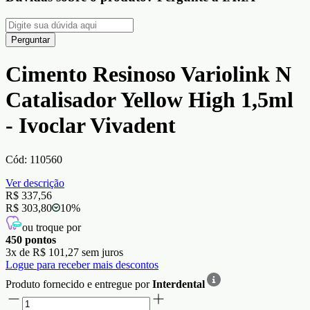
Perguntar
Cimento Resinoso Variolink N
Catalisador Yellow High 1,5ml
- Ivoclar Vivadent
Cód:
110560
Ver descrição
R$ 337,56
R$ 303,80
10
%
ou troque por
450
pontos
3
x de
R$ 101,27
sem juros
Logue para receber mais descontos
Produto fornecido e entregue por
Interdental