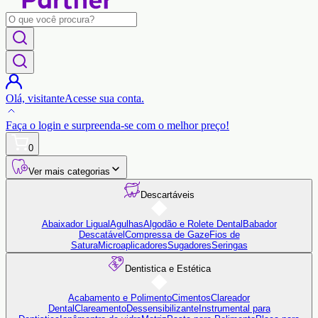
Olá,
visitante
Acesse sua conta.
Faça o login
e surpreenda-se com o
melhor preço!
0
Ver mais categorias
Descartáveis
Abaixador Ligual
Agulhas
Algodão e Rolete Dental
Babador
Descatável
Compressa de Gaze
Fios de
Satura
Microaplicadores
Sugadores
Seringas
Dentistica e Estética
Acabamento e Polimento
Cimentos
Clareador
Dental
Clareamento
Dessensibilizante
Instrumental para