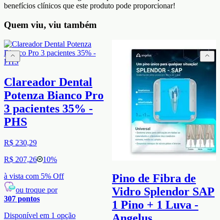
benefícios clínicos que este produto pode proporcionar!
Quem viu, viu também
Clareador Dental
Potenza Bianco Pro
3 pacientes 35% -
PHS
R$ 230,29
R$ 207,26
10
%
à vista com
5
% Off
Pino de Fibra de
Vidro Splendor SAP
ou troque por
307
pontos
1 Pino + 1 Luva -
Disponível em
1
opção
Angelus