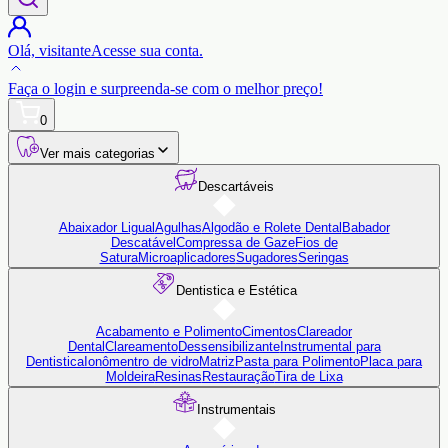
Olá,
visitante
Acesse sua conta.
Faça o login
e surpreenda-se com o
melhor preço!
0
Ver mais categorias
Descartáveis
Abaixador Ligual
Agulhas
Algodão e Rolete Dental
Babador
Descatável
Compressa de Gaze
Fios de
Satura
Microaplicadores
Sugadores
Seringas
Dentistica e Estética
Acabamento e Polimento
Cimentos
Clareador
Dental
Clareamento
Dessensibilizante
Instrumental para
Dentistica
Ionômentro de vidro
Matriz
Pasta para Polimento
Placa para
Moldeira
Resinas
Restauração
Tira de Lixa
Instrumentais