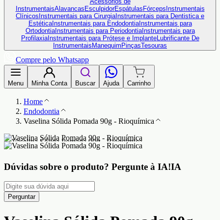
Acessórios de
Instrumentais
Alavancas
Esculpidor
Espátulas
Fórceps
Instrumentais
Clínicos
Instrumentais para Cirurgia
Instrumentais para Dentistica e
Estética
Instrumentais para Endodontia
Instrumentais para
Ortodontia
Instrumentais para Periodontia
Instrumentais para
Profilaxia
Instrumentais para Prótese e Implante
Lubrificante De
Instrumentais
Manequim
Pinças
Tesouras
Compre pelo Whatsapp
Menu
Minha Conta
Buscar
Ajuda
Carrinho
Home
Endodontia
Vaselina Sólida Pomada 90g - Rioquímica
Dúvidas sobre o produto?
Pergunte à IA!
IA
Perguntar