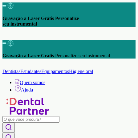
Gravação a Laser Grátis Personalize
seu instrumental
Gravação a Laser Grátis
Personalize seu instrumental
Dentistas
Estudantes
Equipamentos
Higiene oral
Quem somos
Ajuda