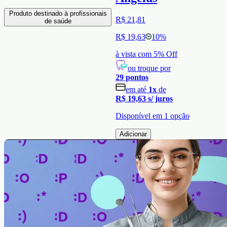
Produto destinado à profissionais
R$ 21,81
de saúde
R$ 19,63
10
%
à vista com
5
% Off
ou troque por
29
pontos
em até
1
x
de
R$ 19,63
s/ juros
Disponível em
1
opção
Adicionar