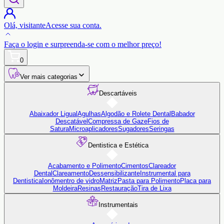
Olá,
visitante
Acesse sua conta.
Faça o login
e surpreenda-se com o
melhor preço!
0
Ver mais categorias
Descartáveis
Abaixador Ligual
Agulhas
Algodão e Rolete Dental
Babador
Descatável
Compressa de Gaze
Fios de
Satura
Microaplicadores
Sugadores
Seringas
Dentistica e Estética
Acabamento e Polimento
Cimentos
Clareador
Dental
Clareamento
Dessensibilizante
Instrumental para
Dentistica
Ionômentro de vidro
Matriz
Pasta para Polimento
Placa para
Moldeira
Resinas
Restauração
Tira de Lixa
Instrumentais