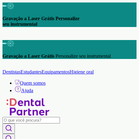
Gravação a Laser Grátis Personalize
seu instrumental
Gravação a Laser Grátis
Personalize seu instrumental
Dentistas
Estudantes
Equipamentos
Higiene oral
Quem somos
Ajuda