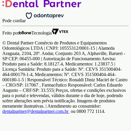
Pode confiar
Feito por
Tecnologia
© Dental Partner Comércio de Produtos e Equipamentos
Odontológicos LTDA | CNPJ: 10555312/0001-15 | Alameda
Araguaia, 2104, 20º. Andar, Conjunto 203 A, Alphaville, Barueri -
SP CEP: 06455-000 | Autorização de Funcionamento Anvisa:
Produto para a Saúde: 8.18127.4, Medicamentos: 1.23837.5 |
Licença Sanitária: Produto para a Saúde: Nº. CEVS 351500404-
464-000179-1-4, Medicamentos: Nº. CEVS 351500404-464-
000180-1-5 | Responsável Técnico: Ronaldi Diniz Maciel de Castro
– CRO/SP: 117067 , Farmacêutico Responsável: Carlos Eduardo
Augusto – CRF/SP: 33.555| Preços, ofertas e condições exclusivos
para o portal e televendas, válidos durante o dia de hoje, podendo
sofrer alterações sem prévia notificação. Imagens de produtos
meramente ilustrativas. | Atendimento ao consumidor:
dentalpartner@dentalpartner.com.br
ou 0800 772 1114.