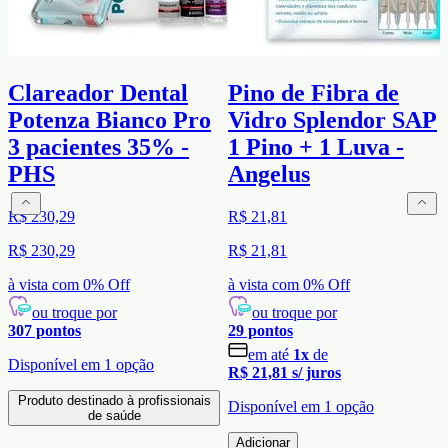
Clareador Dental
Pino de Fibra de
Potenza Bianco Pro
Vidro Splendor SAP
3 pacientes 35% -
1 Pino + 1 Luva -
PHS
Angelus
R$ 230,29
R$ 21,81
R$ 230,29
R$ 21,81
à vista com
0
% Off
à vista com
0
% Off
ou troque por
ou troque por
307
pontos
29
pontos
em até
1
x
de
Disponível em
1
opção
R$ 21,81
s/ juros
Produto destinado à profissionais
Disponível em
1
opção
de saúde
Adicionar