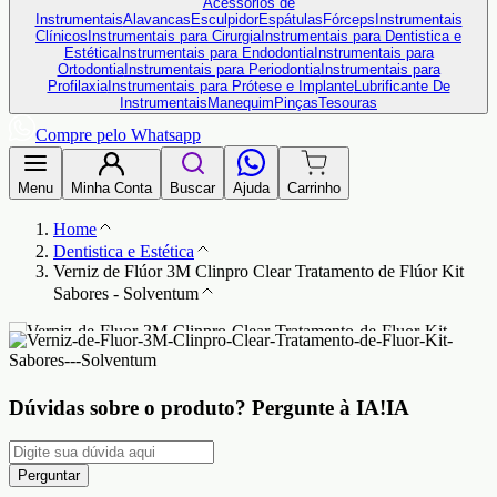
Acessórios de
Instrumentais
Alavancas
Esculpidor
Espátulas
Fórceps
Instrumentais
Clínicos
Instrumentais para Cirurgia
Instrumentais para Dentistica e
Estética
Instrumentais para Endodontia
Instrumentais para
Ortodontia
Instrumentais para Periodontia
Instrumentais para
Profilaxia
Instrumentais para Prótese e Implante
Lubrificante De
Instrumentais
Manequim
Pinças
Tesouras
Compre pelo Whatsapp
Menu
Minha Conta
Buscar
Ajuda
Carrinho
Home
Dentistica e Estética
Verniz de Flúor 3M Clinpro Clear Tratamento de Flúor Kit
Sabores - Solventum
Dúvidas sobre o produto?
Pergunte à IA!
IA
Perguntar