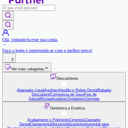
Olá,
visitante
Acesse sua conta.
Faça o login
e surpreenda-se com o
melhor preço!
0
Ver mais categorias
Descartáveis
Abaixador Ligual
Agulhas
Algodão e Rolete Dental
Babador
Descatável
Compressa de Gaze
Fios de
Satura
Microaplicadores
Sugadores
Seringas
Dentistica e Estética
Acabamento e Polimento
Cimentos
Clareador
Dental
Clareamento
Dessensibilizante
Instrumental para