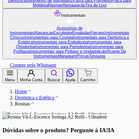
Dentistica
Ionômentro de vidro
Matriz
Pasta para Polimento
Placa para
Moldeira
Resinas
Restauração
Tira de Lixa
Instrumentais
Acessórios de
Instrumentais
Alavancas
Esculpidor
Espátulas
Fórceps
Instrumentais
Clínicos
Instrumentais para Cirurgia
Instrumentais para Dentistica e
Estética
Instrumentais para Endodontia
Instrumentais para
Ortodontia
Instrumentais para Periodontia
Instrumentais para
Profilaxia
Instrumentais para Prótese e Implante
Lubrificante De
Instrumentais
Manequim
Pinças
Tesouras
Compre pelo Whatsapp
Menu
Minha Conta
Buscar
Ajuda
Carrinho
Home
Dentistica e Estética
Resinas
Dúvidas sobre o produto?
Pergunte à IA!
IA