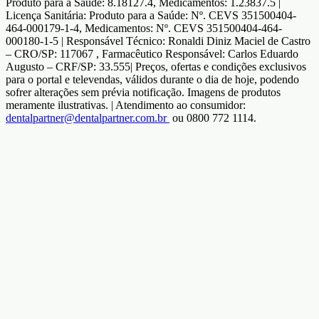
Produto para a Saúde: 8.18127.4, Medicamentos: 1.23837.5 |
Licença Sanitária: Produto para a Saúde: Nº. CEVS 351500404-
464-000179-1-4, Medicamentos: Nº. CEVS 351500404-464-
000180-1-5 | Responsável Técnico: Ronaldi Diniz Maciel de Castro
– CRO/SP: 117067 , Farmacêutico Responsável: Carlos Eduardo
Augusto – CRF/SP: 33.555| Preços, ofertas e condições exclusivos
para o portal e televendas, válidos durante o dia de hoje, podendo
sofrer alterações sem prévia notificação. Imagens de produtos
meramente ilustrativas. | Atendimento ao consumidor:
dentalpartner@dentalpartner.com.br
ou 0800 772 1114.